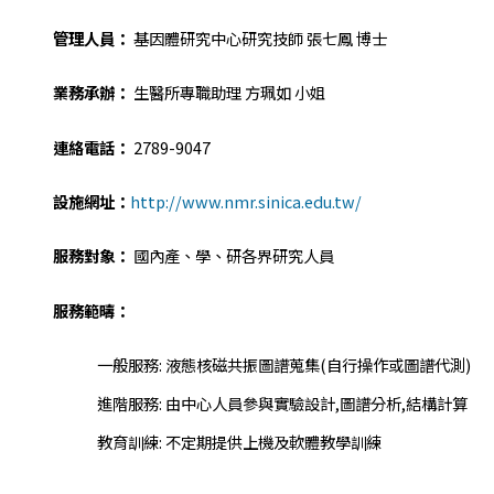
管理人員：
基因體研究中心研究技師 張七鳳 博士
業務承辦：
生醫所專職助理 方珮如 小姐
連絡電話：
2789-9047
設施網址：
http://www.nmr.sinica.edu.tw/
服務對象：
國內產、學、研各界研究人員
服務範疇：
一般服務: 液態核磁共振圖譜蒐集(自行操作或圖譜代測)
進階服務: 由中心人員參與實驗設計,圖譜分析,結構計算
教育訓練: 不定期提供上機及軟體教學訓練