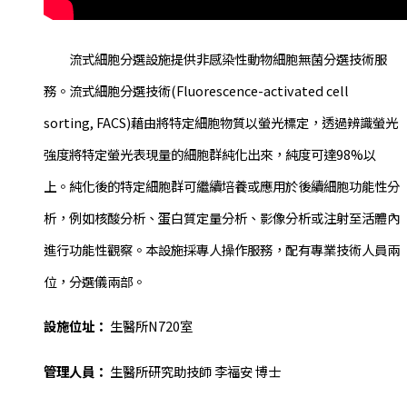
流式細胞分選設施提供非感染性動物細胞無菌分選技術服
務。流式細胞分選技術(Fluorescence-activated cell
sorting, FACS)藉由將特定細胞物質以螢光標定，透過辨識螢光
強度將特定螢光表現量的細胞群純化出來，純度可達98%以
上。純化後的特定細胞群可繼續培養或應用於後續細胞功能性分
析，例如核酸分析、蛋白質定量分析、影像分析或注射至活體內
進行功能性觀察。本設施採專人操作服務，配有專業技術人員兩
位，分選儀兩部。
設施位址：
生醫所N720室
管理人員：
生醫所研究助技師 李福安 博士