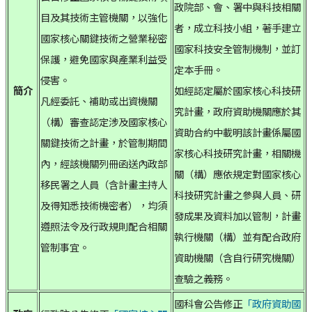
政院部、會、署中與科技相關
目及其技術主管機關，以強化
者，成立科技小組，著手建立
國家核心關鍵技術之營業秘密
國家科技安全管制機制，並訂
保護，避免國家與產業利益受
定本手冊。
侵害。
簡介
如經認定屬於國家核心科技研
凡經委託、補助或出資機關
究計畫，政府資助機關應於其
（構）審查認定涉及國家核心
資助合約中載明該計畫係屬國
關鍵技術之計畫，於管制期間
家核心科技研究計畫，相關機
內，經該機關列冊函送內政部
關（構）應依規定對國家核心
移民署之人員（含計畫主持人
科技研究計畫之參與人員、研
及得知悉技術機密者），均須
發成果及資料加以管制，計畫
遵照法令及行政規則配合相關
執行機關（構）並有配合政府
管制事宜。
資助機關（含自行研究機關）
查驗之義務。
國科會公告修正
「政府資助國