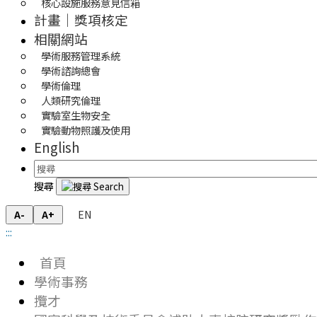
核心設施服務意見信箱
計畫｜獎項核定
相關網站
學術服務管理系統
學術諮詢總會
學術倫理
人類研究倫理
實驗室生物安全
實驗動物照護及使用
English
搜尋
EN
A-
A+
:::
首頁
學術事務
攬才