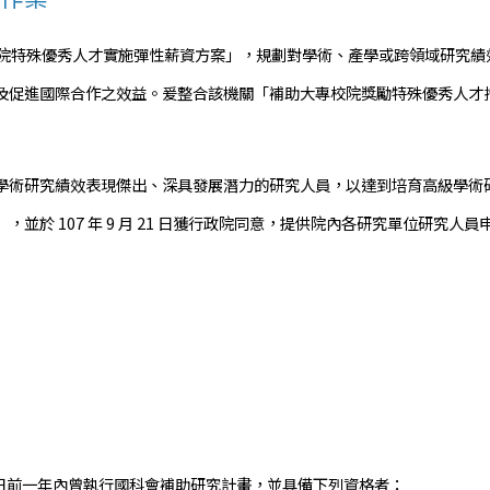
留住大專校院特殊優秀人才實施彈性薪資方案」，規劃對學術、產學或跨領域研
及促進國際合作之效益。爰整合該機關「補助大專校院獎勵特殊優秀人才
學術研究績效表現傑出、深具發展潛力的研究人員，以達到培育高級學術
」，並於 107 年 9 月 21 日獲行政院同意，提供院內各研究單位研究人員
始日前一年內曾執行國科會補助研究計畫，並具備下列資格者：