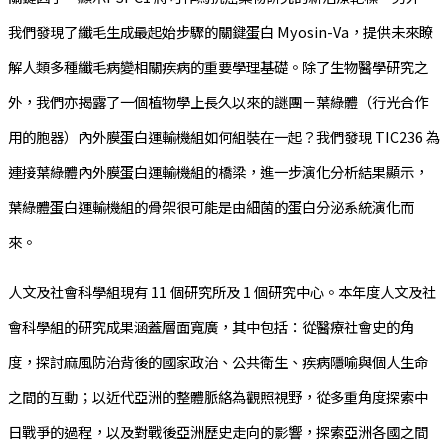
我們發現了纖毛生成最起始步驟的關鍵蛋白 Myosin-Va，提供未來瞭
解人類多種纖毛病變相關疾病的重要學理基礎。除了生物醫學研究之
外，我們亦揭露了一個植物學上長久以來的謎團－葉綠體（行光合作
用的胞器）內外膜蛋白運輸機組如何組裝在一起？我們發現 TIC236 為
連接葉綠體內外膜蛋白運輸機組的橋梁，進一步演化分析結果顯示，
葉綠體蛋白運輸機組的骨架很可能是由細菌的蛋白分泌系統演化而
來。
人文及社會科學組現有 11 個研究所及 1 個研究中心。本年度人文及社
會科學組的研究成果涵蓋層面寬廣，其中包括：從醫療社會史的角
度，探討麻風防治背後的國家政治、公共衛生、疾病隱喻與個人生命
之間的互動；以近代亞洲的整體脈絡為觀照視野，從多重角度探索中
日戰爭的過程，以及對戰後亞洲歷史走向的影響，探索亞洲各國之間