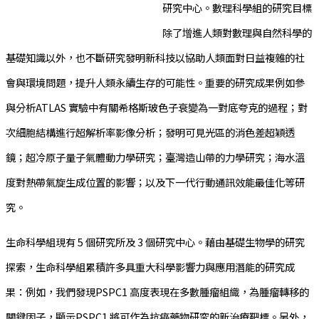
研究中心。數理科學組的研究目標
除了增進人類對數理與自然科學的
基礎知識以外，也不斷研究發明新科技以協助人類面對日益複雜的社
會與環境問題，提升人類永續生存的可能性。重要的研究成果例如參
與分析ATLAS 實驗中有關希格斯玻色子衰變為一對底夸克的過程；對
次細胞結構進行超解析率影像分析；發明可見光區的消色差超穎透
鏡；超冷原子量子氣體動力學研究；臺灣造山帶的力學研究；海水溫
度對熱帶氣旋生成位置的影響；以及下一代行動通訊效能最佳化等研
究。
生命科學組現有 5 個研究所及 3 個研究中心。藉由基礎生物學的研究
探索，生命科學組累積許多具重大科學影響力與應用潛能的研究成
果：例如，我們發現PSPC1 高度表現在多數腫瘤組織，為腫瘤轉移的
關鍵因子，顯示PSPC1 將可作為抗癌藥物研究的新治療靶標。另外，