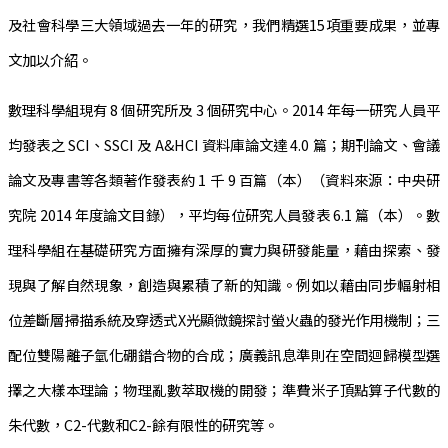
及社會科學三大領域過去一年的研究，我們精選15項重要成果，並專
文加以介紹。
數理科學組現有 8 個研究所及 3 個研究中心。2014 年每一研究人員平
均發表之 SCI、SSCI 及 A&HCI 資料庫論文達 4.0 篇；期刊論文、會議
論文及專書等各類著作發表約 1 千 9 百篇（本）（資料來源：中央研
究院 2014 年度論文目錄），平均每位研究人員發表 6.1 篇（本）。數
理科學組在基礎研究方面擁有深厚的實力與研發能量，藉由探索、發
現與了解自然現象，創造與累積了新的知識。例如以藉由同步輻射相
位差斷層掃描系統及穿透式X光顯微鏡探討螢火蟲的發光作用機制；三
配位雙陽離子氫化硼錯合物的合成；廣義訊息準則在空間迴歸模型選
擇之大樣本理論；物理亂數萃取機的開發；準費米子頂點算子代數的
朱代數，C2-代數和C2-餘有限性的研究等。