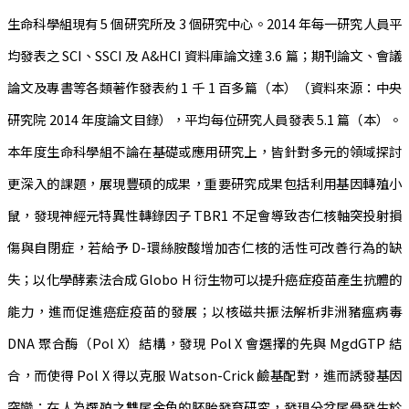
生命科學組現有 5 個研究所及 3 個研究中心。2014 年每一研究人員平
均發表之 SCI、SSCI 及 A&HCI 資料庫論文達 3.6 篇；期刊論文、會議
論文及專書等各類著作發表約 1 千 1 百多篇（本）（資料來源：中央
研究院 2014 年度論文目錄），平均每位研究人員發表 5.1 篇（本）。
本年度生命科學組不論在基礎或應用研究上，皆針對多元的領域探討
更深入的課題，展現豐碩的成果，重要研究成果包括利用基因轉殖小
鼠，發現神經元特異性轉錄因子 TBR1 不足會導致杏仁核軸突投射損
傷與自閉症，若給予 D-環絲胺酸增加杏仁核的活性可改善行為的缺
失；以化學酵素法合成 Globo H 衍生物可以提升癌症疫苗產生抗體的
能力，進而促進癌症疫苗的發展；以核磁共振法解析非洲豬瘟病毒
DNA 聚合酶（Pol X）結構，發現 Pol X 會選擇的先與 MgdGTP 結
合，而使得 Pol X 得以克服 Watson-Crick 鹼基配對，進而誘發基因
突變；在人為選殖之雙尾金魚的胚胎發育研究，發現分岔尾骨發生於