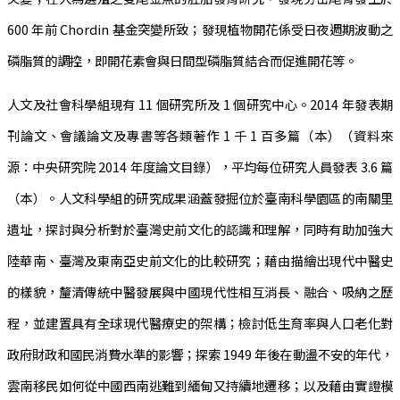
600 年前 Chordin 基金突變所致；發現植物開花係受日夜週期波動之
磷脂質的調控，即開花素會與日間型磷脂質結合而促進開花等。
人文及社會科學組現有 11 個研究所及 1 個研究中心。2014 年發表期
刊論文、會議論文及專書等各類著作 1 千 1 百多篇（本）（資料來
源：中央研究院 2014 年度論文目錄），平均每位研究人員發表 3.6 篇
（本）。人文科學組的研究成果涵蓋發掘位於臺南科學園區的南關里
遺址，探討與分析對於臺灣史前文化的認識和理解，同時有助加強大
陸華南、臺灣及東南亞史前文化的比較研究；藉由描繪出現代中醫史
的樣貌，釐清傳統中醫發展與中國現代性相互消長、融合、吸納之歷
程，並建置具有全球現代醫療史的架構；檢討低生育率與人口老化對
政府財政和國民消費水準的影響；探索 1949 年後在動盪不安的年代，
雲南移民如何從中國西南逃難到緬甸又持續地遷移；以及藉由實證模