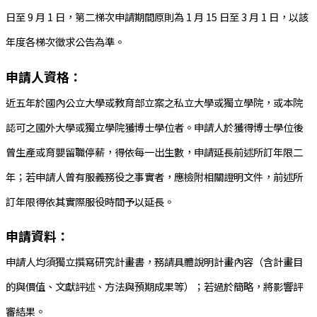
日至 9 月 1 日，第二梯次申請期間原則為 1 月 15 日至 3 月 1 日，以該
年度各梯次徵求公告為準。
申請人資格：
近五年於國內公立大學或教育部立案之私立大學或獨立學院，或本院
認可之國外大學或獨立學院獲博士學位者。申請人於獲得博士學位後
曾生產或育嬰留職停薪，得依每一出生數，申請延長前述所訂年限二
年；若申請人曾有服義務役之事實者，應檢附相關證明文件，前述所
訂年限得依其實際服役時間予以延長。
申請資料：
申請人均須獨立撰寫研究計畫書，務請具體說明計畫內容（含計畫目
的與價值、文獻評述、方法與預期成果等）；若過於簡略，將影響評
審結果。