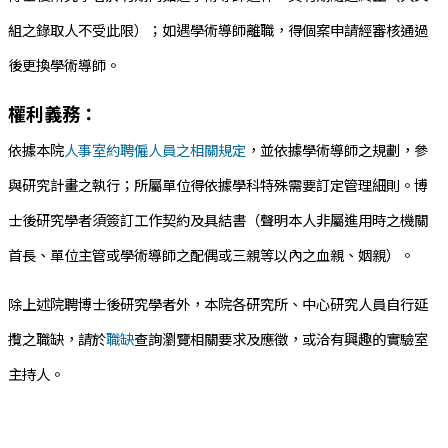
組之錄取人不受此限）；如遇學術導師離職，得個案申請經審核通過
後更換學術導師。
權利義務：
依據本院
人事室約聘僱人員之相關規定
，並依據學術導師之規劃，參
與研究計畫之執行；所屬單位得依據學科特殊需要訂定管理細則。博
士後研究學者須簽訂工作契約及具結書（聲明本人非屬進用時之機關
首長、單位主管或學術導師之配偶或三親等以內之血親、姻親）。
除上述院聘博士後研究學者外，本院各研究所、中心研究人員自行延
攬之職缺，請於
職缺
查詢瀏覽相關要求及應徵，或洽有興趣的實驗室
主持人。