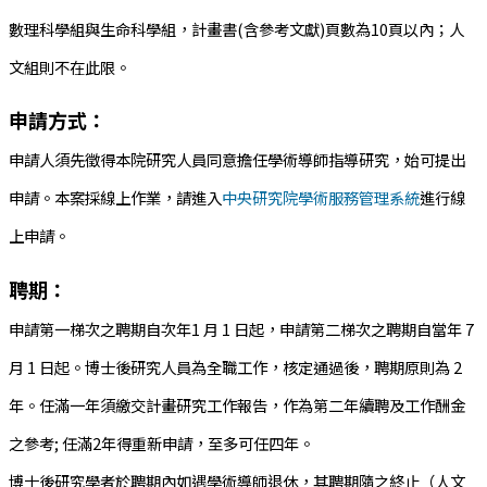
數理科學組與生命科學組，計畫書(含參考文獻)頁數為10頁以內；人
文組則不在此限。
申請方式：
申請人須先徵得本院研究人員同意擔任學術導師指導研究，始可提出
申請。本案採線上作業，請進入
中央研究院學術服務管理系統
進行線
上申請。
聘期：
申請第一梯次之聘期自次年1 月 1 日起，申請第二梯次之聘期自當年 7
月 1 日起。博士後研究人員為全職工作，核定通過後，聘期原則為 2
年。任滿一年須繳交計畫研究工作報告，作為第二年續聘及工作酬金
之參考; 任滿2年得重新申請，至多可任四年。
博士後研究學者於聘期內如遇學術導師退休，其聘期隨之終止（人文