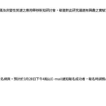
HMR質譜儀及非變性質譜之應用舉辦新知研討會，敬邀對此研究議題有興趣之實
網頁。預計於3月28日下午4點以E-mail通知報名成功者，報名時請務必