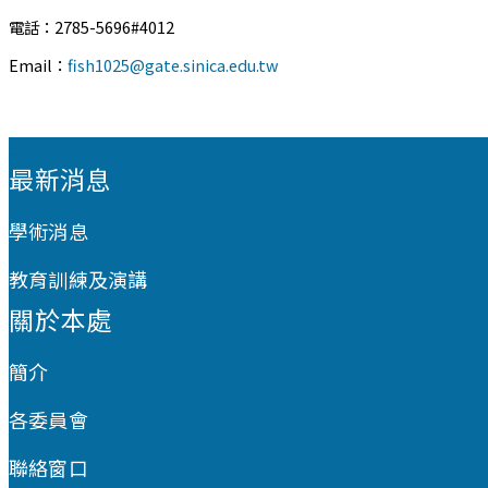
電話：2785-5696#4012
Email：
fish1025@gate.sinica.edu.tw
:::
最新消息
學術消息
教育訓練及演講
關於本處
簡介
各委員會
聯絡窗口