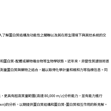
了解蛋白質結構及功能性之關聯以及其在原生環境下與其他系統的交
和蛋白質-配體或藥物複合物等生物學狀態。近年來，非變性質譜技術逐
確測量蛋白質與藥物之結合，藉以取得化學計量和親和力等指標信息。同
能，更具有超高質量範圍(高達 80,000 m/z)分析能力，並有能力進行
-down)的分析，以期提供蛋白質結構和蛋白質-蛋白質相互作用的新見解。