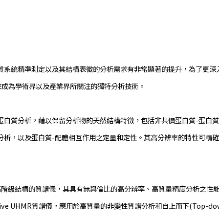
系統精準測定以及其結構表徵的分析需求有非常顯著的提升，為了更深入
try)近年來成為學術界以及產業界所關注的獨特分析技術。
質分析，藉以保留分析物的天然結構特徵，包括非共價蛋白質-蛋白質
分析，以及蛋白質-配體相互作用之定量和定性。其高分辨率的特性可精
款適用於研究更高階級結構的質譜儀，其具有無與倫比的高分辨率、高質量精度分析之性
ctive UHMR質譜儀，應用於高質量的非變性質譜分析和自上而下(Top