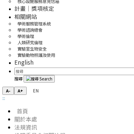
核心設施服務意見信箱
計畫｜獎項核定
相關網站
學術服務管理系統
學術諮詢總會
學術倫理
人類研究倫理
實驗室生物安全
實驗動物照護及使用
English
搜尋
EN
A-
A+
:::
首頁
關於本處
法規資訊